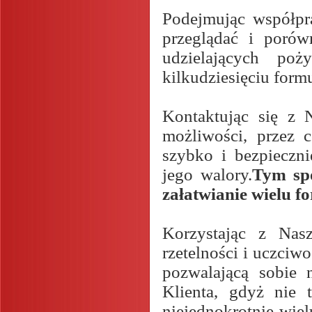
Podejmując współpr
przeglądać i porów
udzielających po
kilkudziesięciu form
Kontaktując się z 
możliwości, przez 
szybko i bezpieczn
jego walory.
Tym spo
załatwianie wielu f
Korzystając z Nas
rzetelności i uczciwo
pozwalającą sobie 
Klienta, gdyż nie 
niejednokrotnie wiel