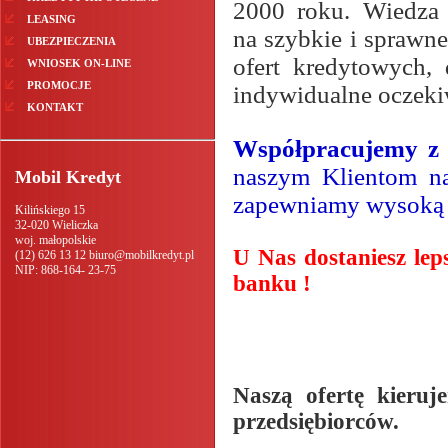
2000 roku. Wiedza 
LEASING
na szybkie i sprawn
UBEZPIECZENIA
ofert kredytowych, 
WNIOSEK ON-LINE
PROMOCJE
indywidualne oczeki
KONTAKT
Współpracujemy z 
naszym Klientom na
Mobil Kredyt
zapewniamy wysoką 
Kilińskiego 15
32-020
Wieliczka
woj. małopolskie
U Nas dostaniesz leps
(12) 626 13 12
biuro@mobilkredyt.pl
NIP:
868-164- 23-75
banku !
Naszą ofertę kieru
przedsiębiorców.