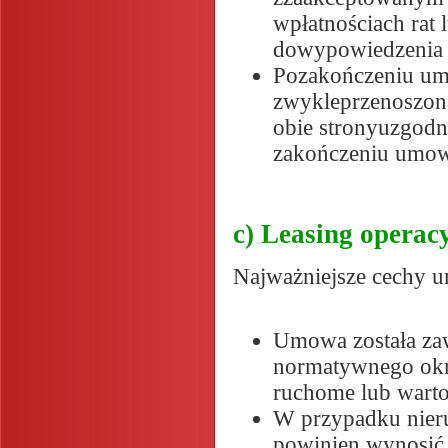
wpłatnościach rat
dowypowiedzenia 
Pozakończeniu umo
zwykleprzenoszona
obie stronyuzgodn
zakończeniu umo
c) Leasing operac
Najważniejsze cechy u
Umowa została zaw
normatywnego okre
ruchome lub warto
W przypadku nieru
powinien wynosić 