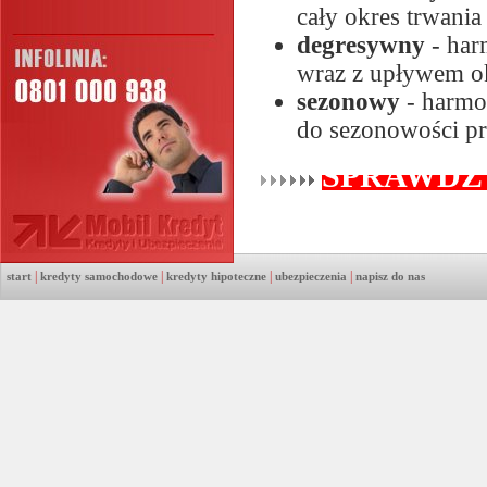
cały okres trwani
degresywny
- har
wraz z upływem o
sezonowy
- harmo
do sezonowości p
SPRAWDŹ
|
|
|
|
start
kredyty samochodowe
kredyty hipoteczne
ubezpieczenia
napisz do nas