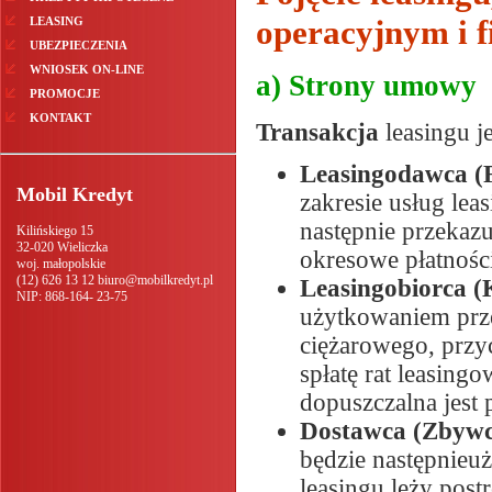
operacyjnym i 
LEASING
UBEZPIECZENIA
WNIOSEK ON-LINE
a) Strony umowy
PROMOCJE
KONTAKT
Transakcja
leasingu j
Leasingodawca (
Mobil Kredyt
zakresie usług le
następnie przekaz
Kilińskiego 15
32-020
Wieliczka
okresowe płatnośc
woj. małopolskie
(12) 626 13 12
biuro@mobilkredyt.pl
Leasingobiorca (
NIP:
868-164- 23-75
użytkowaniem prz
ciężarowego, przy
spłatę rat leasingo
dopuszczalna jest 
Dostawca (Zbyw
będzie następnieu
leasingu leży post