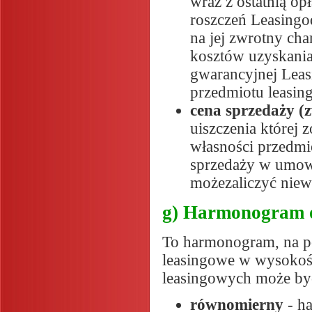
wraz z ostatnią op
roszczeń Leasingo
na jej zwrotny cha
kosztów uzyskania
gwarancyjnej Leas
przedmiotu leasi
cena sprzedaży (
uiszczenia której 
własności przedmi
sprzedaży w umow
możezaliczyć niew
g) Harmonogram o
To harmonogram, na po
leasingowe w wysokoś
leasingowych może by
równomierny
- ha