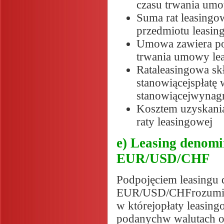
czasu trwania um
Suma rat leasingo
przedmiotu leasin
Umowa zawiera po
trwania umowy lea
Rataleasingowa skł
stanowiącejspłatę 
stanowiącejwynag
Kosztem uzyskania
raty leasingowej
e) Leasing denom
EUR/USD/CHF
Podpojęciem leasingu
EUR/USD/CHFrozumie s
w którejopłaty leasin
podanychw walutach 