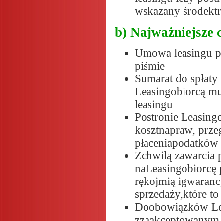
wskazany środektr
b) Najważniejsze 
Umowa leasingu p
piśmie
Sumarat do spłat
Leasingobiorcą mu
leasingu
Postronie Leasing
kosztnapraw, prze
płaceniapodatków 
Zchwilą zawarcia
naLeasingobiorcę 
rękojmią igwaranc
sprzedaży,które t
Doobowiązków Leas
zzaakceptowanym 