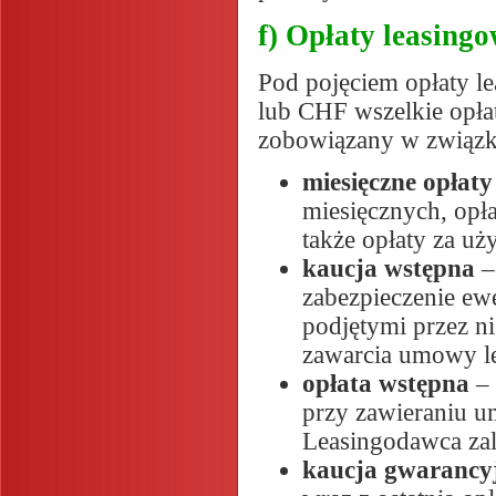
f) Opłaty leasing
Pod pojęciem opłaty 
lub CHF wszelkie opłat
zobowiązany w związku
miesięczne opłaty
miesięcznych, opła
także opłaty za u
kaucja wstępna
–
zabezpieczenie e
podjętymi przez n
zawarcia umowy le
opłata wstępna
– 
przy zawieraniu u
Leasingodawca zal
kaucja gwarancy