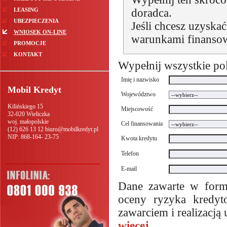
LEASING
doradca.
UBEZPIECZENIA
Jeśli chcesz uzyska
WNIOSEK ON-LINE
warunkami finanso
PROMOCJE
KONTAKT
Wypełnij wszystkie pol
Imię i nazwisko
Mobil Kredyt
Województwo
Kilińskiego 15
Miejscowość
32-020
Wieliczka
woj. małopolskie
Cel finansowania
(12) 626 13 12
biuro@mobilkredyt.pl
NIP:
868-164- 23-75
Kwota kredytu
Telefon
E-mail
Dane zawarte w formu
oceny ryzyka kredyt
zawarciem i realizacj
więcej...