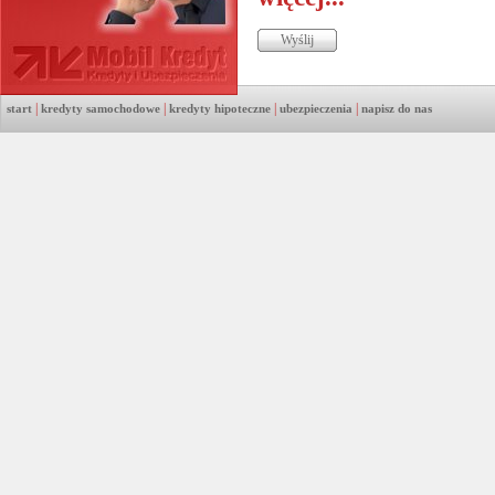
|
|
|
|
start
kredyty samochodowe
kredyty hipoteczne
ubezpieczenia
napisz do nas