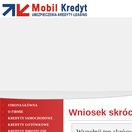
STRONA GŁÓWNA
Wniosek skró
O FIRMIE
KREDYTY SAMOCHODOWE
KREDYTY GOTÓWKOWE
Wypełnij ten skróco
KREDYTY HIPOTECZNE